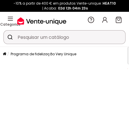
-10% a partir de 400 € em produtos Vente-unique:
HEAT10
Acaba:
02d
12h
04m
22s
Categorias
Programa de fidelização Very Unique