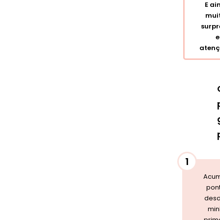
E ai
mui
surpr
e
atençõ
1
Acum
pon
desd
min
prim