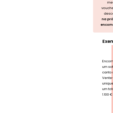
me
vouche
desc
na pr
encom
Exe
Enco
um so
canto
Vente
unique
um tot
1.100 €