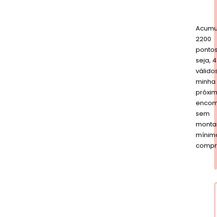
Acumu
2200
pontos
seja, 
válido
minha
próxi
enco
sem
monta
mínim
compr