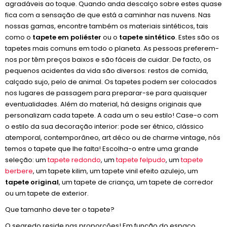
agradáveis ao toque. Quando anda descalço sobre estes quase
fica com a sensação de que está a caminhar nas nuvens. Nas
nossas gamas, encontre também os materiais sintéticos, tais
como o
tapete em poliéster
ou o
tapete sintético
. Estes são os
tapetes mais comuns em todo o planeta. As pessoas preferem-
nos por têm preços baixos e são fáceis de cuidar. De facto, os
pequenos acidentes da vida são diversos: restos de comida,
calçado sujo, pelo de animal. Os tapetes podem ser colocados
nos lugares de passagem para preparar-se para quaisquer
eventualidades. Além do material, há designs originais que
personalizam cada tapete. A cada um o seu estilo! Case-o com
o estilo da sua decoração interior: pode ser étnico, clássico
atemporal, contemporâneo, art déco ou de charme vintage, nós
temos o tapete que lhe falta! Escolha-o entre uma grande
seleção: um
tapete redondo
, um
tapete felpudo
, um
tapete
berbere
, um tapete kilim, um tapete vinil efeito azulejo, um
tapete original
, um tapete de criança, um tapete de corredor
ou um tapete de exterior.
Que tamanho deve ter o tapete?
O segredo reside nas proporções! Em função do espaço