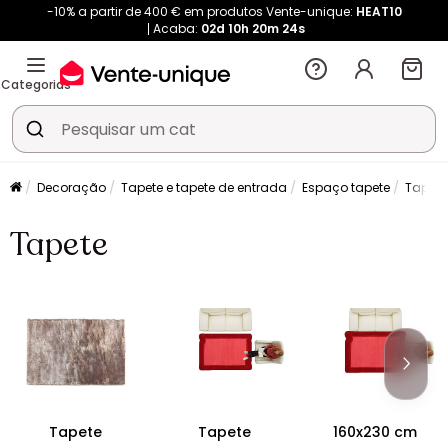
-10% a partir de 400 € em produtos Vente-unique:
HEAT10
Acaba:
02d
10h
20m
24s
Categorias
Decoração
Tapete e tapete de entrada
Espaço tapete
Tapete
Tapete
Tapete
Tapete
160x230 cm