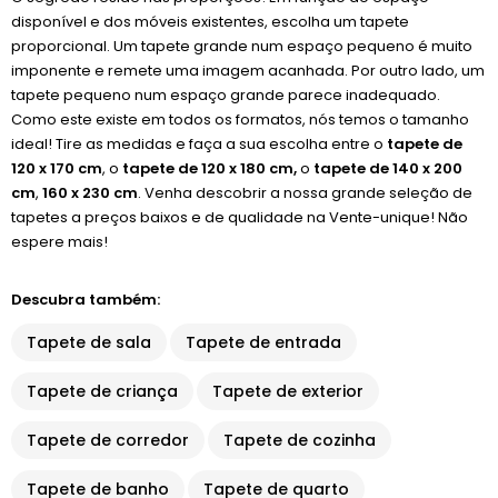
disponível e dos móveis existentes, escolha um tapete
proporcional. Um tapete grande num espaço pequeno é muito
imponente e remete uma imagem acanhada. Por outro lado, um
tapete pequeno num espaço grande parece inadequado.
Como este existe em todos os formatos, nós temos o tamanho
ideal! Tire as medidas e faça a sua escolha entre o
tapete de
120 x 170 cm
, o
tapete de 120 x 180 cm,
o
tapete de 140 x 200
cm
,
160 x 230 cm
. Venha descobrir a nossa grande seleção de
tapetes a preços baixos e de qualidade na Vente-unique! Não
espere mais!
Descubra também:
Tapete de sala
Tapete de entrada
Tapete de criança
Tapete de exterior
Tapete de corredor
Tapete de cozinha
Tapete de banho
Tapete de quarto