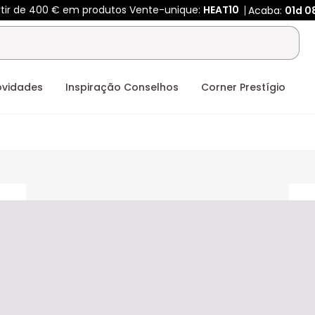
tir de 400 € em produtos Vente-unique:
HEAT10
Acaba:
01d
08
ovidades
Inspiração Conselhos
Corner Prestígio
ceholder
placeholder