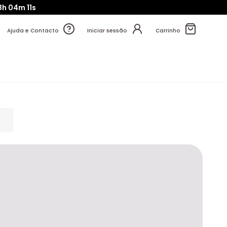
h
04m
09s
Ajuda e Contacto
Iniciar sessão
Carrinho