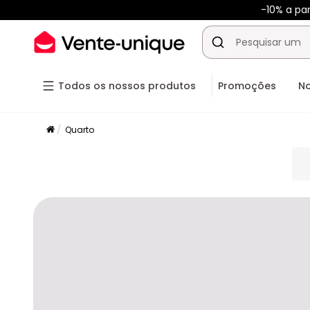
-10% a par
Todos os nossos produtos
Promoções
N
Quarto
pla