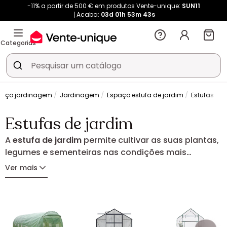
-11% a partir de 500 € em produtos Vente-unique:
SUN11
Acaba:
03d
01h
53m
43s
Categorias
paço jardinagem
Jardinagem
Espaço estufa de jardim
Estufas de 
Estufas de jardim
A
estufa de jardim
permite cultivar as suas plantas,
legumes e sementeiras nas condições mais
favoráveis durante todo o ano. Protege as culturas
Ver mais
das intempéries, favorecendo o seu
desenvolvimento graças a um ambiente
controlado. Estufa túnel, em vidro ou em
policarbonato: encontre a solução ideal para
acompanhar todos os seus projetos de jardinagem.