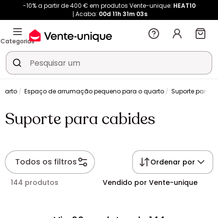
-10% a partir de 400 € em produtos Vente-unique:
HEAT10
Acaba:
00d
11h
31m
03s
Categorias
quarto
Espaço de arrumação pequeno para o quarto
Suporte para c
Suporte para cabides
Todos os filtros
Ordenar por
144 produtos
Vendido por Vente-unique