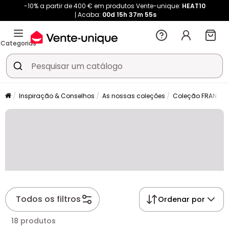
-10% a partir de 400 € em produtos Vente-unique:
HEAT10
Acaba:
00d
15h
37m
54s
Categorias
Inspiração & Conselhos
As nossas coleções
Coleção FRANCOL
Todos os filtros
Ordenar por
18 produtos