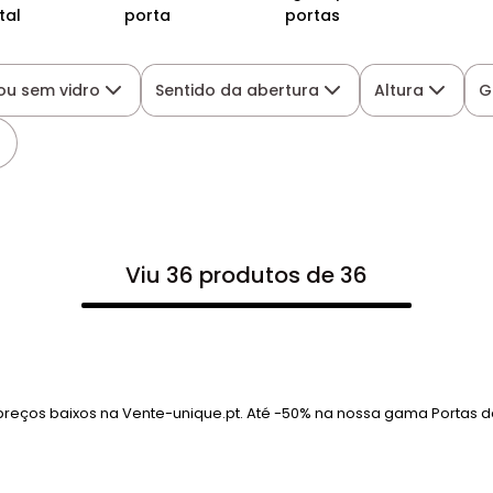
tal
porta
portas
u sem vidro
Sentido da abertura
Altura
G
Viu 36 produtos de 36
preços baixos na Vente-unique.pt. Até -50% na nossa gama Portas d