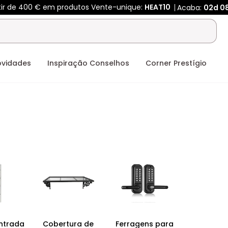
tir de 400 € em produtos Vente-unique:
HEAT10
Acaba:
02d
0
ovidades
Inspiração Conselhos
Corner Prestígio
entrada
Cobertura de
Ferragens para