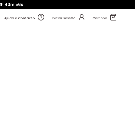
8h
43m
55s
Ajuda e Contacto
Iniciar sessão
Carrinho