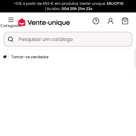
-10% a partir de 450 € em produtos Vente-unique:
ENJOY10
Acaba:
00d
20h
21m
21s
Categorias
Tornar-se vendedor