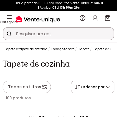
-11% a partir de 500 € em produtos Vente-unique:
SUN11
Acaba:
03d
13h
59m
28s
Categorias
o
Tapete e tapete de entrada
Espaço tapete
Tapete
Tapete de coz
Tapete de cozinha
Todos os filtros
Ordenar por
109 produtos