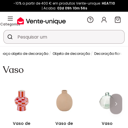
-10% a partir de 400 € em produtos Vente-unique:
HEAT10
Acaba:
02d
09h
10m
56s
Categorias
spaço objeto de decoração
Objeto de decoração
Decoração floral
Vaso
Vaso de
Vaso de
Vaso