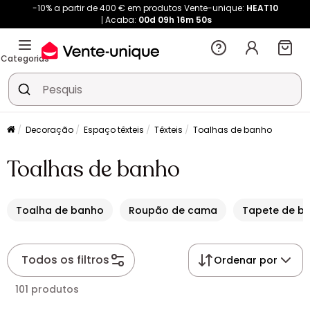
-10% a partir de 400 € em produtos Vente-unique:
HEAT10
Acaba:
00d
09h
16m
49s
Categorias
Decoração
Espaço têxteis
Têxteis
Toalhas de banho
Toalhas de banho
Toalha de banho
Roupão de cama
Tapete de b
Todos os filtros
Ordenar por
101 produtos