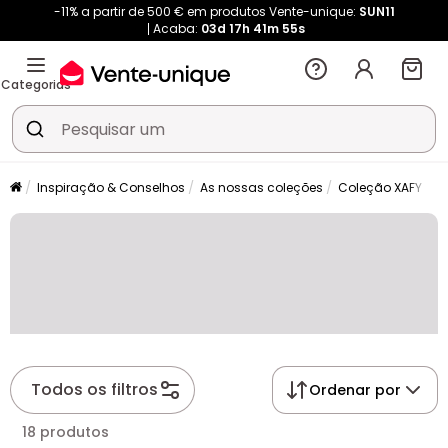
-11% a partir de 500 € em produtos Vente-unique:
SUN11
Acaba:
03d
17h
41m
55s
Categorias
Inspiração & Conselhos
As nossas coleções
Coleção XAFY
Todos os filtros
Ordenar por
18 produtos