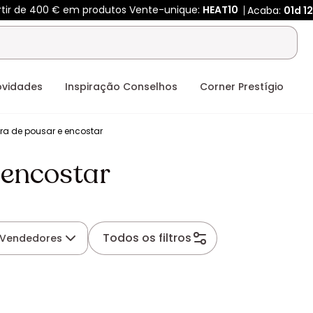
rtir de 400 € em produtos Vente-unique:
HEAT10
Acaba:
01d
12
ovidades
Inspiração Conselhos
Corner Prestígio
ra de pousar e encostar
 encostar
Todos os filtros
Vendedores