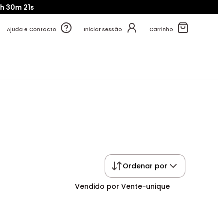
h
30m
20s
Ajuda e Contacto
Iniciar sessão
Carrinho
Ordenar por
Vendido por Vente-unique