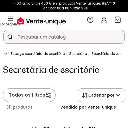
-10% a partir de 400 € em produtos Vente-unique:
HEAT10
Acaba:
00d
08h
32m
38s
Categorias
tório
Espaço secretária de escritório
Secretária
Secretária de escritó
Secretária de escritório
Todos os filtros
Ordenar por
311 produtos
Vendido por Vente-unique