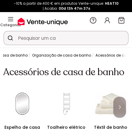
-10% a partir de 400 € em produtos Vente-unique:
HEAT10
Acaba:
00d
13h
47m
36s
Categorias
 casa de banho
Organização de casa de banho
Acessórios de casa
Acessórios de casa de banho
Espelho de casa
Toalheiro elétrico
Têxtil de banho