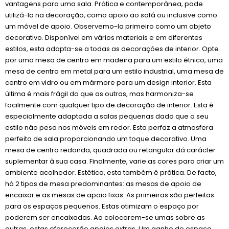
vantagens para uma sala. Prática e contemporânea, pode
utilizá-la na decoração, como apoio ao sofá ou inclusive como
um móvel de apoio. Observemo-la primeiro como um objeto
decorativo. Disponível em vários materiais e em diferentes
estilos, esta adapta-se a todas as decorações de interior. Opte
por uma mesa de centro em madeira para um estilo étnico, uma
mesa de centro em metal para um estilo industrial, uma mesa de
centro em vidro ou em mármore para um design interior. Esta
última é mais frágil do que as outras, mas harmoniza-se
facilmente com qualquer tipo de decoração de interior. Esta é
especialmente adaptada a salas pequenas dado que o seu
estilo não pesa nos móveis em redor. Esta perfaz a atmosfera
perfeita de sala proporcionando um toque decorativo. Uma
mesa de centro redonda, quadrada ou retangular dá carácter
suplementar à sua casa. Finalmente, varie as cores para criar um
ambiente acolhedor. Estética, esta também é prática. De facto,
há 2 tipos de mesa predominantes: as mesas de apoio de
encaixar e as mesas de apoio fixas. As primeiras são perfeitas
para os espaços pequenos. Estas otimizam o espaço por
poderem ser encaixadas. Ao colocarem-se umas sobre as
outras, estas oferecerão apoios extras. Um ganho de espaço