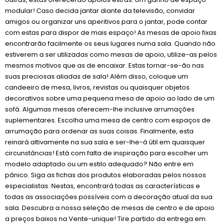
modular! Caso decida jantar diante da televisão, convidar
amigos ou organizar uns aperitivos para o jantar, pode contar
com estas para dispor de mais espaço! As mesas de apoio fixas
encontrarão facilmente os seus lugares numa sala. Quando não
estiverem a ser utilizadas como mesas de apoio, utilize-as pelos
mesmos motivos que as de encaixar. Estas tornar-se-ão nas
suas preciosas aliadas de sala! Além disso, coloque um
candeeiro de mesa, livros, revistas ou quaisquer objetos
decorativos sobre uma pequena mesa de apoio ao lado de um
sofá. Algumas mesas oferecem-lhe inclusive arrumações
suplementares. Escolha uma mesa de centro com espaços de
arrumação para ordenar as suas coisas. Finalmente, esta
reinará altivamente na sua sala e ser-lhe-á útil em quaisquer
circunstâncias! Está com falta de inspiração para escolher um
modelo adaptado ou um estilo adequado? Não entre em
pânico. Siga as fichas dos produtos elaboradas pelos nossos
especialistas. Nestas, encontrará todas as características e
todas as associações possíveis com a decoração atual da sua
sala. Descubra a nossa seleção de mesas de centro e de apoio
a preços baixos na Vente-unique! Tire partido da entrega em