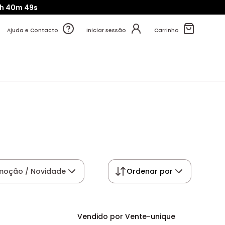
3h
40m
48s
Ajuda e Contacto
Iniciar sessão
Carrinho
moção / Novidade
Ordenar por
Vendido por Vente-unique