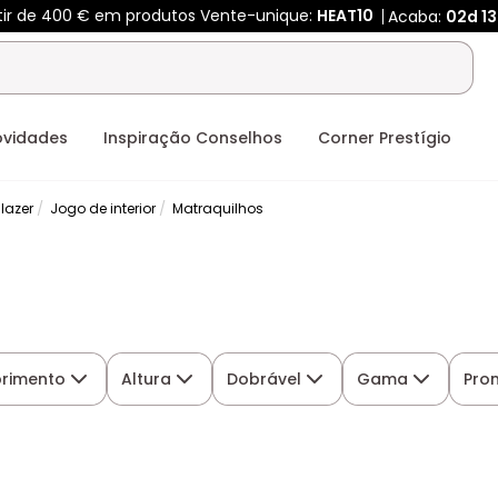
tir de 400 € em produtos Vente-unique:
HEAT10
Acaba:
02d
1
ovidades
Inspiração Conselhos
Corner Prestígio
 lazer
Jogo de interior
Matraquilhos
rimento
Altura
Dobrável
Gama
Pro