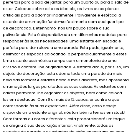
perfeitas para a sala de jantar, para um quarto ou para a sala de
estar. Coloque sobre esta os bibelots, os livros ou as plantas
artificiais para a adornar lindamente. Polivalente e estética, a
estante de arrumação funde-se facilmente com qualquer tipo
de decoração. Detenhamo-nos um pouco sobre a sua
polivalência. Esta é disponibilizada em diferentes modelos para
responder às suas necessidades. Uma estante em escada é
perfeita para dar relevo a uma parede. Esta pode, igualmente,
delimitar os espaços colocando-o perpendicularmente a estes.
Uma estante assimétrica rompe com a monotonia de uma
divisão e confere-lhe originalidade. A estante alta é, por si só, um
objeto de decoração: esta adorna toda uma parede da mais
bela das formas! A estante baixa é mais discreta, mas apresenta
arrumações largas para todas as suas coisas. As estantes com
caixas permitem-lhe organizar os objetos, bem como colocá-
los em destaque. Com 6 a mais de 12 caixas, encontre a que
corresponde às suas expetativas. Além disso, caso deseje
dispor de uma estante original, nós também a temos em stock!
Com formas ou cores diferentes, esta proporcionará um toque
de alegria à sua decoração interior. Finalmente, todas as
estantes de parede e as estantes de chão encontram-se com