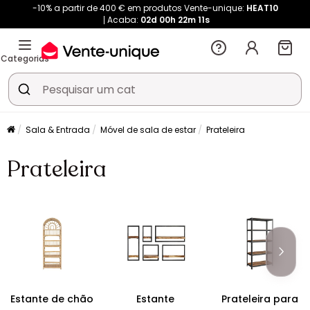
-10% a partir de 400 € em produtos Vente-unique:
HEAT10
Acaba:
02d
00h
22m
10s
Categorias
Sala & Entrada
Móvel de sala de estar
Prateleira
Prateleira
Estante de chão
Estante
Prateleira para