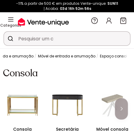
-11% a partir de 500 € em produtos Vente-unique:
SUN11
Acaba:
03d
16h
52m
55s
Categorias
trada e arrumação
Móvel de entrada e arrumação
Espaço consola
Consola
Consola
Secretária
Móvel consola