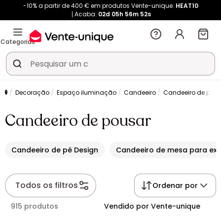
-10% a partir de 400 € em produtos Vente-unique:
HEAT10
Acaba:
02d
05h
56m
51s
Categorias
Decoração
Espaço iluminação
Candeeiro
Candeeiro de pou
Candeeiro de pousar
Candeeiro de pé Design
Candeeiro de mesa para ext
Todos os filtros
Ordenar por
915 produtos
Vendido por Vente-unique