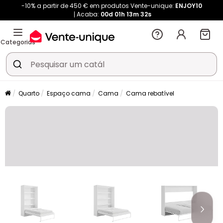
-10% a partir de 450 € em produtos Vente-unique:
ENJOY10
Acaba:
00d
01h
13m
32s
Categorias
Quarto
Espaço cama
Cama
Cama rebatível