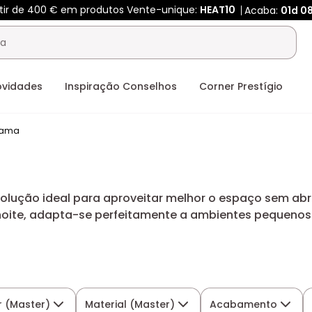
rtir de 400 € em produtos Vente-unique:
HEAT10
Acaba:
01d
0
ovidades
Inspiração Conselhos
Corner Prestígio
cama
solução ideal para aproveitar melhor o espaço sem abr
 noite, adapta-se perfeitamente a ambientes pequenos
s e elegantes, pensados para tornar a sua casa mais 
r (Master)
Material (Master)
Acabamento