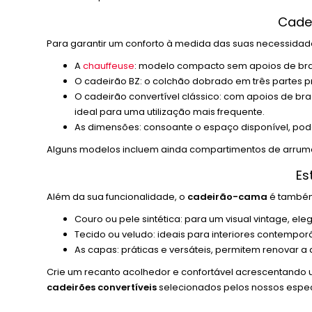
Cadei
Para garantir um conforto à medida das suas necessidades,
A
chauffeuse
: modelo compacto sem apoios de bra
O cadeirão BZ: o colchão dobrado em três partes
O cadeirão convertível clássico: com apoios de br
ideal para uma utilização mais frequente.
As dimensões: consoante o espaço disponível, po
Alguns modelos incluem ainda compartimentos de arruma
Es
Além da sua funcionalidade, o
cadeirão-cama
é também 
Couro ou pele sintética: para um visual vintage, eleg
Tecido ou veludo: ideais para interiores contem
As capas: práticas e versáteis, permitem renovar 
Crie um recanto acolhedor e confortável acrescentando u
cadeirões convertíveis
selecionados pelos nossos especi