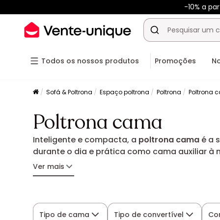
-10% a pa
Todos os nossos produtos
Promoções
N
Sofá & Poltrona
Espaço poltrona
Poltrona
Poltrona 
Poltrona cama
Inteligente e compacta, a
poltrona cama
é a 
durante o dia e prática como cama auxiliar à
modelos de poltrona cama modernos, funcionai
Ver mais
Tipo de cama
Tipo de convertível
Co