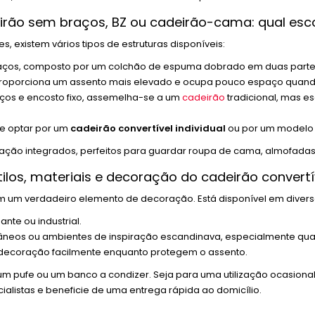
rão sem braços, BZ ou cadeirão-cama: qual esc
 existem vários tipos de estruturas disponíveis:
ços, composto por um colchão de espuma dobrado em duas partes. 
 proporciona um assento mais elevado e ocupa pouco espaço quan
aços e encosto fixo, assemelha-se a um
cadeirão
tradicional, mas e
de optar por um
cadeirão convertível individual
ou por um modelo
ção integrados, perfeitos para guardar roupa de cama, almofadas
tilos, materiais e decoração do cadeirão convertí
um verdadeiro elemento de decoração. Está disponível em diversos 
ante ou industrial.
porâneos ou ambientes de inspiração escandinava, especialmente 
a decoração facilmente enquanto protegem o assento.
m pufe ou um banco a condizer. Seja para uma utilização ocasional
alistas e beneficie de uma entrega rápida ao domicílio.