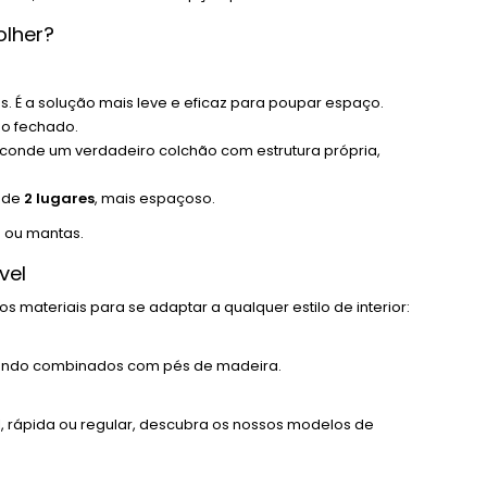
olher?
É a solução mais leve e eficaz para poupar espaço.
do fechado.
sconde um verdadeiro colchão com estrutura própria,
 de
2 lugares
, mais espaçoso.
 ou mantas.
vel
materiais para se adaptar a qualquer estilo de interior:
quando combinados com pés de madeira.
, rápida ou regular, descubra os nossos modelos de