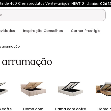
rtir de 400 € em produtos Vente-unique:
HEAT10
Acaba:
02d
1
ovidades
Inspiração Conselhos
Corner Prestígio
e arrumação
 arrumação
 cofre
Cama com
Cama com cofre
Cama 