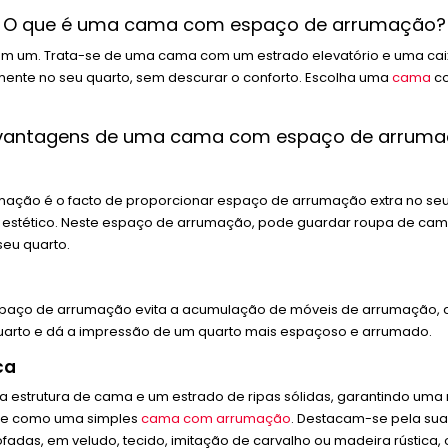
O que é uma cama com espaço de arrumação?
um. Trata-se de uma cama com um estrado elevatório e uma caixa
amente no seu quarto, sem descurar o conforto. Escolha uma
cama
co
vantagens de uma cama com espaço de arrum
ção é o facto de proporcionar espaço de arrumação extra no seu 
 estético. Neste espaço de arrumação, pode guardar roupa de ca
eu quarto.
paço de arrumação evita a acumulação de móveis de arrumação, 
 quarto e dá a impressão de um quarto mais espaçoso e arrumado.
ca
strutura de cama e um estrado de ripas sólidas, garantindo uma 
ade como uma simples
cama com arrumação
. Destacam-se pela su
fadas, em veludo, tecido, imitação de carvalho ou madeira rústica