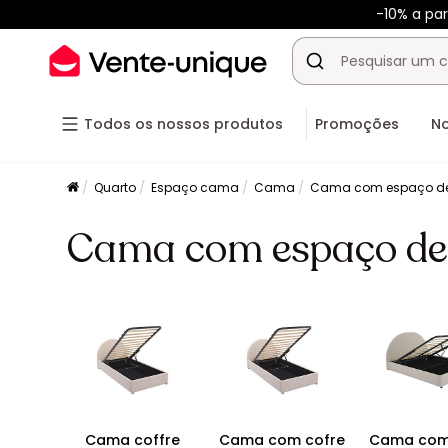
-10% a pa
Todos os nossos produtos
Promoções
N
Quarto
Espaço cama
Cama
Cama com espaço d
Cama com espaço de
Cama coffre
Cama com cofre
Cama com