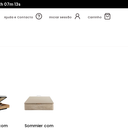
2h
07m
12s
Ajuda e Contacto
Iniciar sessão
Carrinho
com
Sommier com