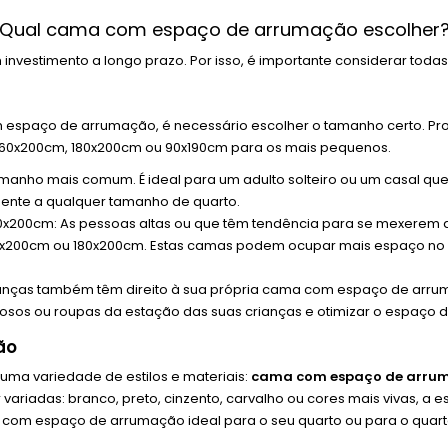
Qual cama com espaço de arrumação escolher
stimento a longo prazo. Por isso, é importante considerar todas 
m espaço de arrumação, é necessário escolher o tamanho certo. 
 160x200cm, 180x200cm ou 90x190cm para os mais pequenos.
anho mais comum. É ideal para um adulto solteiro ou um casal qu
ente a qualquer tamanho de quarto.
00cm: As pessoas altas ou que têm tendência para se mexerem dura
200cm ou 180x200cm. Estas camas podem ocupar mais espaço no s
anças também têm direito à sua própria cama com espaço de arr
osos ou roupas da estação das suas crianças e otimizar o espaço d
ão
ma variedade de estilos e materiais:
cama com espaço de arru
das: branco, preto, cinzento, carvalho ou cores mais vivas, a esc
 com espaço de arrumação ideal para o seu quarto ou para o quarto