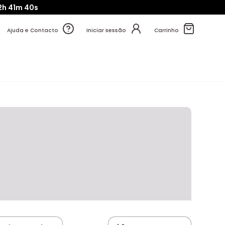
2h
41m
39s
Ajuda e Contacto
Iniciar sessão
Carrinho