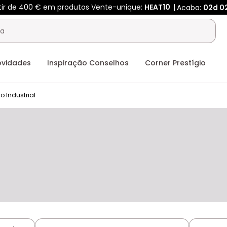
rtir de 400 € em produtos Vente-unique:
HEAT10
Acaba:
02d
0
ovidades
Inspiração Conselhos
Corner Prestígio
lo Industrial