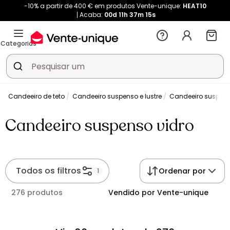
-10% a partir de 400 € em produtos Vente-unique:
HEAT10
Acaba:
00d
11h
37m
15s
Categorias
o
Candeeiro de teto
Candeeiro suspenso e lustre
Candeeiro suspens
Candeeiro suspenso vidro
Todos os filtros
Ordenar por
1
276 produtos
Vendido por Vente-unique