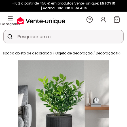
-10% a partir de 450 € em produtos Vente-unique:
ENJOY10
Acaba:
00d
13h
35m
42s
Categorias
Espaço objeto de decoração
Objeto de decoração
Decoração floral