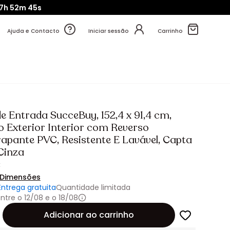
7h
52m
44s
Ajuda e Contacto
Iniciar sessão
Carrinho
e Entrada SucceBuy, 152,4 x 91,4 cm,
 Exterior Interior com Reverso
rapante PVC, Resistente E Lavável, Capta
Cinza
€
Dimensões
Entrega gratuita
Quantidade limitada
ntre o 12/08 e o 18/08
de
Adicionar ao carrinho