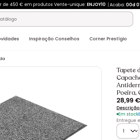
tir de 450 € em produtos Vente-unique:
ENJOY10
Acaba:
00d
0
ovidades
Inspiração Conselhos
Corner Prestígio
ada
Tapete d
Capacho
Antider
Poeira, 
28,99 
Descrição
Em stock
Entregue e
Quantida