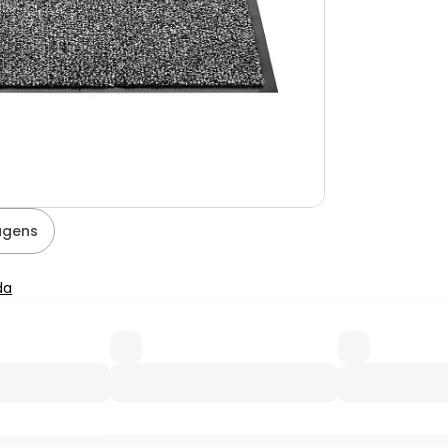
agens
da