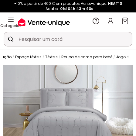
-10% a partir de 400 € em produtos Vente-unique:
HEAT10
Acaba:
01d
04h
43m
38s
Categorias
ração
Espaço têxteis
Têxteis
Roupa de cama para bebé
Jogo de 