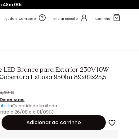
h
47m
59s
Ajuda e Contacto
Iniciar sessão
Carrinho
e LED Branco para Exterior 230V 10W
obertura Leitosa 950lm 89x62x25,5
16,40 €
Dimensões
atuita
Quantidade limitada
ntre o 26/08 e o 01/09
de
Adicionar ao carrinho