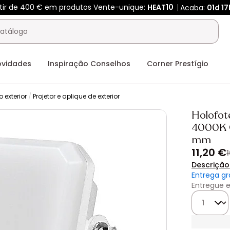
rtir de 400 € em produtos Vente-unique:
HEAT10
Acaba:
01d
17
ovidades
Inspiração Conselhos
Corner Prestígio
 exterior
Projetor e aplique de exterior
Holofot
4000K C
mm
11,20 €
Descrição
Entrega gr
Entregue e
Quantida