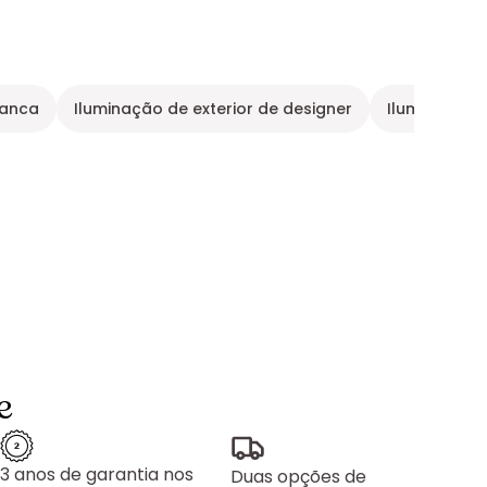
ranca
Iluminação de exterior de designer
Iluminação d
e
3 anos de garantia nos
Duas opções de