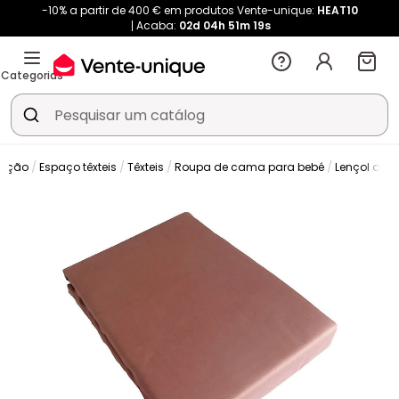
-10% a partir de 400 € em produtos Vente-unique:
HEAT10
Acaba:
02d
04h
51m
19s
Categorias
ração
Espaço têxteis
Têxteis
Roupa de cama para bebé
Lençol de 