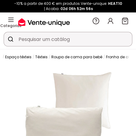
-10% a partir de 400 € em produtos Vente-unique:
HEAT10
Acaba:
02d
06h
52m
56s
Categorias
o
Espaço têxteis
Têxteis
Roupa de cama para bebé
Fronha de alm