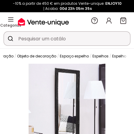
-10% a partir de 450 € em produtos Vente-unique:
ENJOY10
Acaba:
00d
23h
05m
34s
Categorias
coração
Objeto de decoração
Espaço espelho
Espelhos
Espelho de