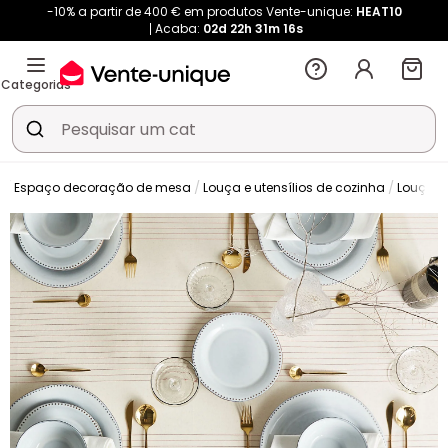
-10% a partir de 400 € em produtos Vente-unique:
HEAT10
Acaba:
02d
22h
31m
16s
Categorias
o
Espaço decoração de mesa
Louça e utensílios de cozinha
Louça