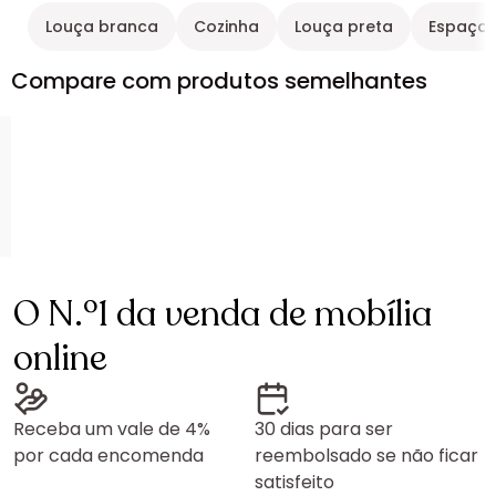
Louça branca
Cozinha
Louça preta
Espaço 
Compare com produtos semelhantes
O N.º1 da venda de mobília
online
Receba um vale de 4%
30 dias para ser
por cada encomenda
reembolsado se não ficar
satisfeito