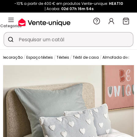
-10% a partir de 400 € em produtos Vente-unique:
HEAT10
Acaba:
02d
07h
16m
54s
Categorias
Decoração
Espaço têxteis
Têxteis
Têxtil de casa
Almofada decorat