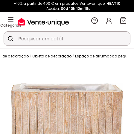
-10% a partir de 400 € em produtos Vente-unique:
HEAT10
Acaba:
00d
10h
12m
18s
Categorias
o de decoração
Objeto de decoração
Espaço de arrumação pequen