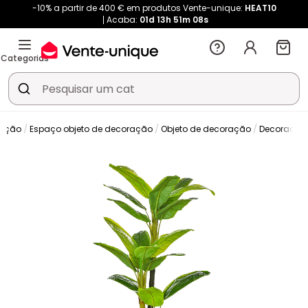
-10% a partir de 400 € em produtos Vente-unique:
HEAT10
Acaba:
01d
13h
51m
07s
Categorias
ração
Espaço objeto de decoração
Objeto de decoração
Decoração f