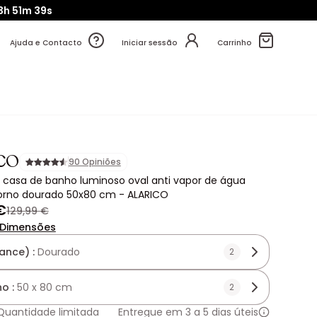
3h
51m
39s
Ajuda e Contacto
Iniciar sessão
Carrinho
CO
90 Opiniões
 casa de banho luminoso oval anti vapor de água
rno dourado 50x80 cm - ALARICO
€
129,99 €
Dimensões
ance) :
Dourado
2
o :
50 x 80 cm
2
Quantidade limitada
Entregue em 3 a 5 dias úteis