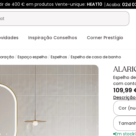
rtir de 400 € em produtos Vente-unique:
HEAT10
Acaba:
02d
0
ovidades
Inspiração Conselhos
Corner Prestígio
coração
Espaço espelho
Espelhos
Espelho de casa de banho
ALARI
Espelho de
com conto
109,99 
Descrição
Cor (nu
Tamanh
Em stock