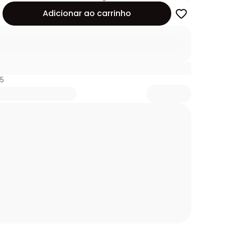
de
Adicionar ao carrinho
35