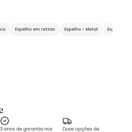
nco
Espelho em rattan
Espelho - Metal
Espelho de
e
3 anos de garantia nos
Duas opções de