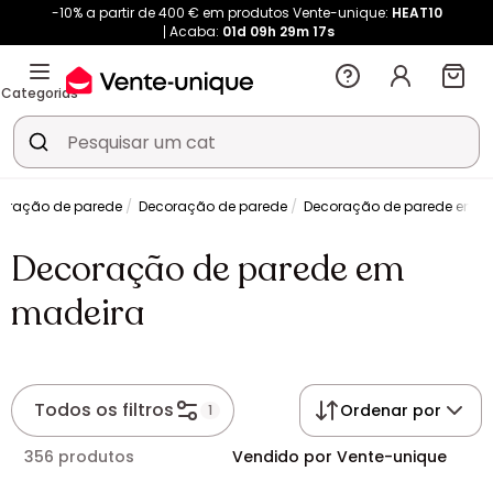
-10% a partir de 400 € em produtos Vente-unique:
HEAT10
Acaba:
01d
09h
29m
17s
Categorias
oração de parede
Decoração de parede
Decoração de parede em m
Decoração de parede em
madeira
Todos os filtros
Ordenar por
1
356 produtos
Vendido por Vente-unique