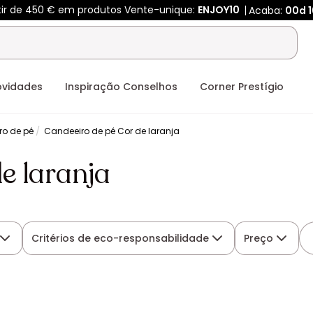
tir de 450 € em produtos Vente-unique:
ENJOY10
Acaba:
00d
1
ovidades
Inspiração Conselhos
Corner Prestígio
ro de pé
Candeeiro de pé Cor de laranja
e laranja
Critérios de eco-responsabilidade
Preço