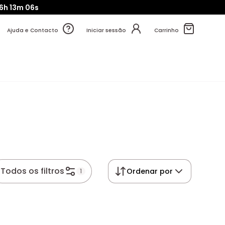
6h
13m
04s
Ajuda e Contacto
Iniciar sessão
Carrinho
Todos os filtros
Ordenar por
1