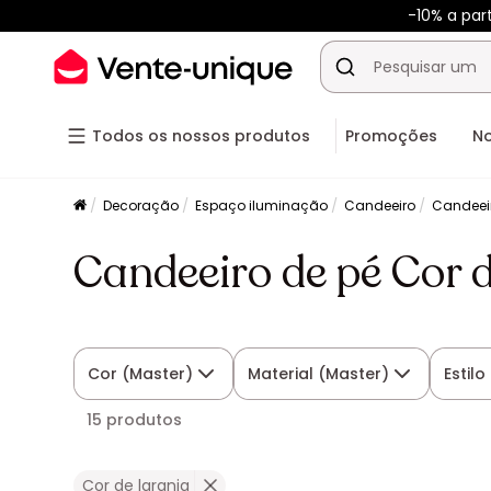
-10% a par
Todos os nossos produtos
Promoções
N
Decoração
Espaço iluminação
Candeeiro
Candeei
Candeeiro de pé Cor d
Cor (Master)
Material (Master)
Estilo
15 produtos
Cor de laranja