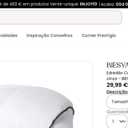
tir de 450 € em produtos Vente-unique:
ENJOY10
Acaba:
00d
0
ovidades
Inspiração Conselhos
Corner Prestígio
BIESY
Edredão Câ
cinza - BI
29,99 €
Descrição
Tamanh
Quantidad
Quantida