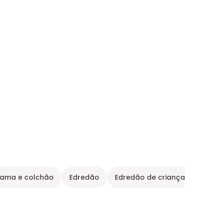
cama e colchão
Edredão
Edredão de criança
Edre