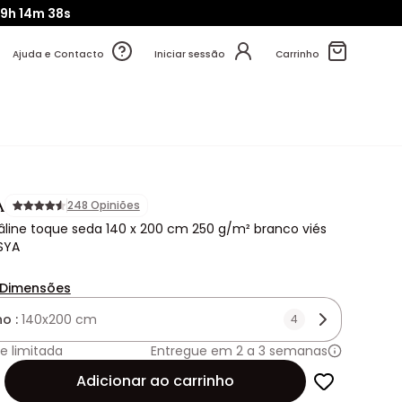
9h
14m
37s
Ajuda e Contacto
Iniciar sessão
Carrinho
A
248 Opiniões
line toque seda 140 x 200 cm 250 g/m² branco viés
ESYA
Dimensões
o :
140x200 cm
4
e limitada
Entregue em 2 a 3 semanas
de
Adicionar ao carrinho