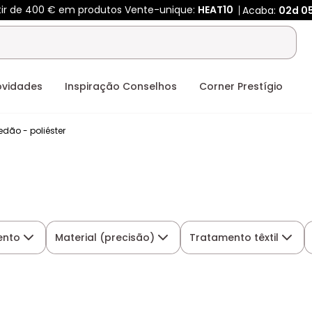
tir de 400 € em produtos Vente-unique:
HEAT10
Acaba:
02d
0
ovidades
Inspiração Conselhos
Corner Prestígio
edão - poliéster
ento
Material (precisão)
Tratamento têxtil