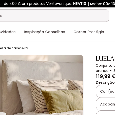
tir de 400 € em produtos Vente-unique:
HEAT10
Acaba:
00d
1
ovidades
Inspiração Conselhos
Corner Prestígio
esa de cabeceira
LUELA
Conjunto 
branco - L
119,99 
Descrição
Cor (nu
Acabam