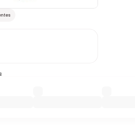
entes
a