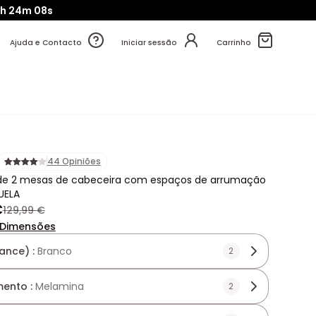
3h
24m
06s
Ajuda e Contacto
Iniciar sessão
Carrinho
44 Opiniões
de 2 mesas de cabeceira com espaços de arrumação
UELA
€
129,99 €
Dimensões
ance) :
Branco
2
ento :
Melamina
2