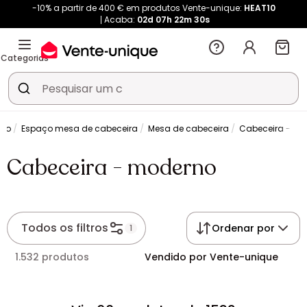
-10% a partir de 400 € em produtos Vente-unique:
HEAT10
Acaba:
02d
07h
22m
30s
Categorias
rto
Espaço mesa de cabeceira
Mesa de cabeceira
Cabeceira - m
Cabeceira - moderno
Todos os filtros
Ordenar por
1
1.532 produtos
Vendido por Vente-unique