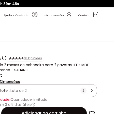
4h
39m
46s
Ajuda e Contacto
Iniciar sessão
Carrinho
NO
31 Opiniões
de 2 mesas de cabeceira com 2 gavetas LEDs MDF
ranco - SALIANO
€
Dimensões
lote :
Lote de 2
2
idade!
Quantidade limitada
m 3 a 5 dias úteis
de
Adicionar ao carrinho