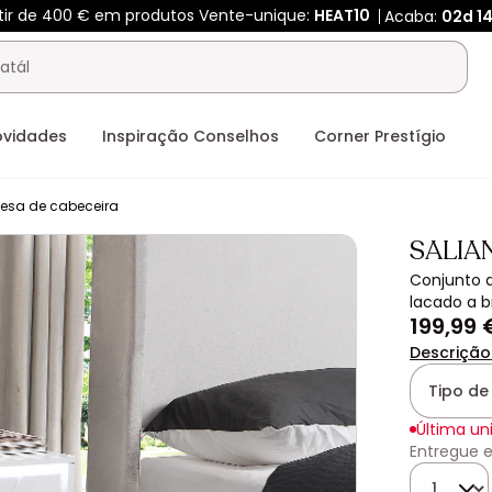
rtir de 400 € em produtos Vente-unique:
HEAT10
Acaba:
02d
1
ovidades
Inspiração Conselhos
Corner Prestígio
esa de cabeceira
SALIA
Conjunto 
lacado a b
199,99 
Descrição
Tipo de 
Última un
Entregue e
Quantida