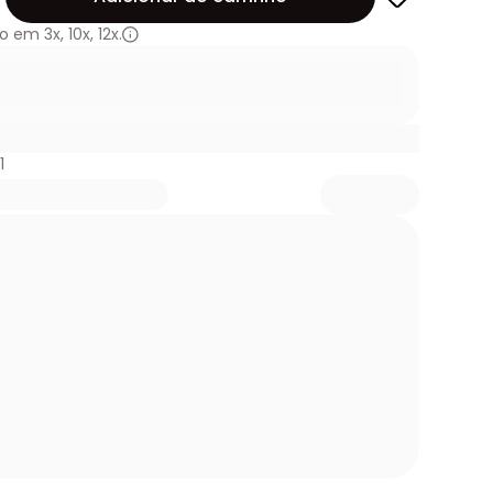
o em
3x
,
10x
,
12x.
1