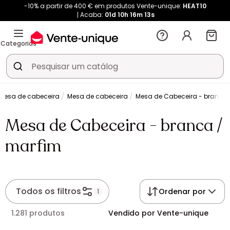
-10% a partir de 400 € em produtos Vente-unique:
HEAT10
Acaba:
01d
10h
16m
13s
Categorias
mesa de cabeceira
Mesa de cabeceira
Mesa de Cabeceira - branca 
Mesa de Cabeceira - branca /
marfim
Todos os filtros
Ordenar por
1
1.281 produtos
Vendido por Vente-unique