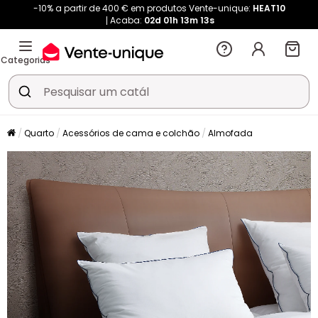
-10% a partir de 400 € em produtos Vente-unique:
HEAT10
Acaba:
02d
01h
13m
13s
Categorias
Quarto
Acessórios de cama e colchão
Almofada