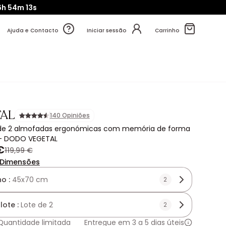
6h
54m
11s
Ajuda e Contacto
Iniciar sessão
Carrinho
AL
140 Opiniões
de 2 almofadas ergonómicas com memória de forma
- DODO VEGETAL
€
119,99 €
Dimensões
o :
45x70 cm
2
lote :
Lote de 2
2
Quantidade limitada
Entregue em 3 a 5 dias úteis