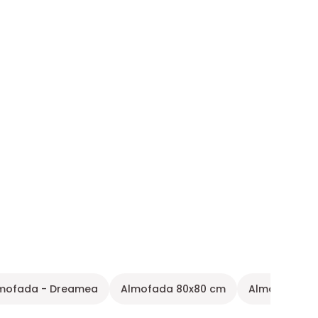
mofada - Dreamea
Almofada 80x80 cm
Almofada - 