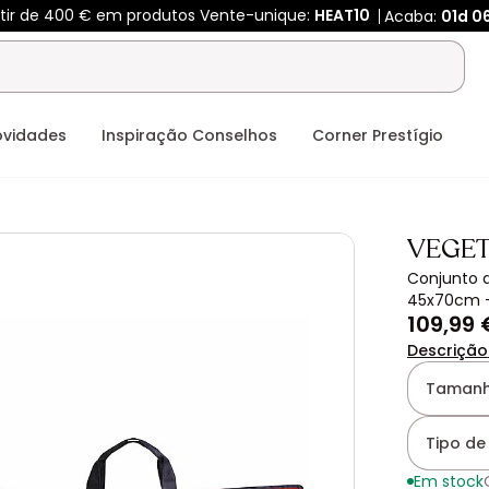
rtir de 400 € em produtos Vente-unique:
HEAT10
Acaba:
01d
0
ovidades
Inspiração Conselhos
Corner Prestígio
VEGET
Conjunto 
45x70cm 
109,99 
Descrição
Tamanh
Tipo de 
Em stock