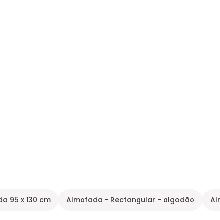
a 95 x 130 cm
Almofada - Rectangular - algodão
Al