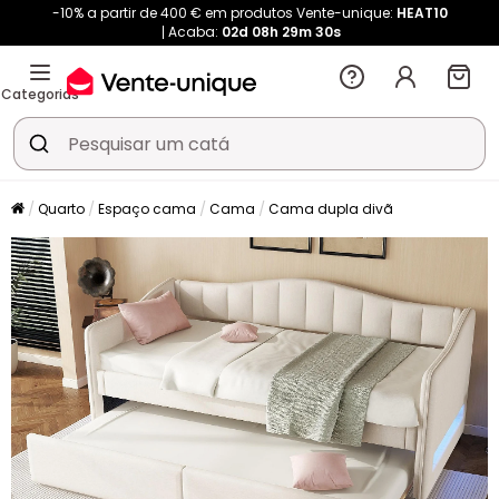
-10% a partir de 400 € em produtos Vente-unique:
HEAT10
Acaba:
02d
08h
29m
30s
Categorias
Quarto
Espaço cama
Cama
Cama dupla divã