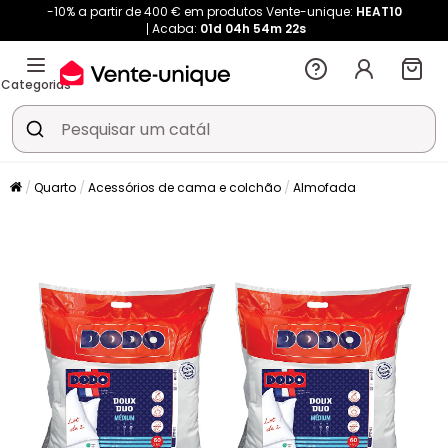
-10% a partir de 400 € em produtos Vente-unique:
HEAT10
Acaba:
01d
04h
54m
22s
Categorias
Quarto
Acessórios de cama e colchão
Almofada