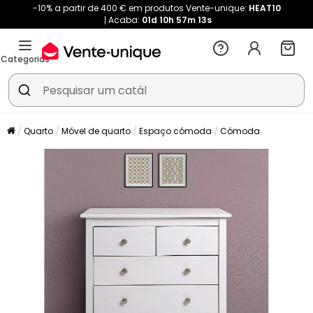
-10% a partir de 400 € em produtos Vente-unique:
HEAT10
Acaba:
01d
10h
57m
12s
Categorias
Quarto
Móvel de quarto
Espaço cómoda
Cómoda